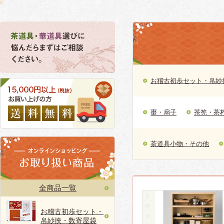
お稽古初歩セット・帛紗
棗・扇子
茶筅・茶
茶道具小物・その他
全商品一覧
お稽古初歩セット・
帛紗挾・数寄屋袋