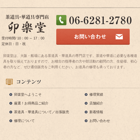
受付時間/ 10：00 ～ 17：00
定休日：日・祝
卯楽堂は、大阪・船場にある茶道具・華道具の専門店です。茶道や華道に必要な各種道
具を取り揃えておりますので、お稽古の指導者の方や部活動の顧問の方、生徒様、初心
者の方など、ぜひ通信販売をご利用ください。お道具の修理も承っております。
卯楽堂へようこそ
修理実績
厳選！お得商品ご紹介
店舗紹介
茶道具・華道具について／出張販売
新着情報
修理について
お問い合わせ