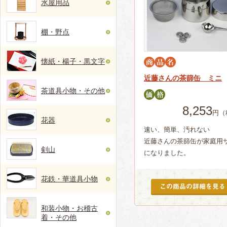
水屋用品
棚・野点
懐紙・楊子・黒文字
近藤さんの茶篩缶 ミニ
茶道具小物・その他
8,253
円（
花器
速い、簡単、汚れない
近藤さんの茶篩缶が家庭用
剣山
になりました。
花鉄・華道具小物
和装小物・お稽古
着・その他