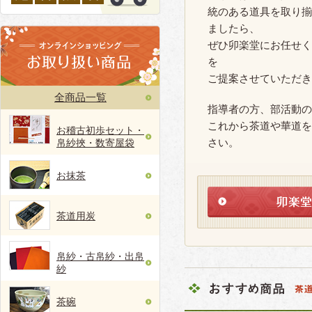
統のある道具を取り揃
ましたら、
ぜひ卯楽堂にお任せく
を
ご提案させていただき
全商品一覧
指導者の方、部活動の
これから茶道や華道を
お稽古初歩セット・
帛紗挾・数寄屋袋
さい。
お抹茶
茶道用炭
帛紗・古帛紗・出帛
紗
茶碗