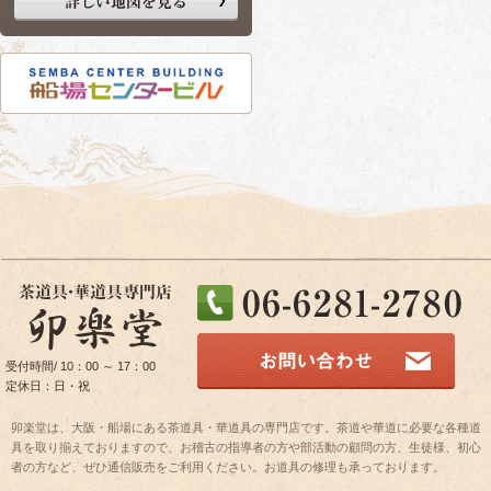
2019/10/21
X'mas
2019/07/13
臨時休業
2019/04/26
GW期間
2019/04/03
新元号 
2019/03/26
船場セン
2019/02/05
竹花器 
2018/12/28
年末年始
受付時間/ 10：00 ～ 17：00
定休日：日・祝
2018/10/17
秋の超特
卯楽堂は、大阪・船場にある茶道具・華道具の専門店です。茶道や華道に必要な各種道
2018/10/02
10月7
具を取り揃えておりますので、お稽古の指導者の方や部活動の顧問の方、生徒様、初心
者の方など、ぜひ通信販売をご利用ください。お道具の修理も承っております。