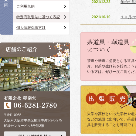
2021/12/23
年始の営
ご利用規約
2021/10/10
１０月の
特定商取引法に基づく表記
個人情報保護方針
2021/07/21
7月の休
2020/07/24
夏季休業
茶道や華道に必要となる道具
2020/07/16
新型コロ
介。お茶や生け花を始めよう
いる方は、ぜひ一度ご覧くだ
2020/05/29
リモート
2020/04/21
新型コロ
2020/04/09
新型コロ
大学や高校といった学校や老
〒541-0055
などの施設に出向いて、茶道
大阪府大阪市中央区船場中央3-2-8-275
2019/11/21
当店は「
具を販売することも可能です
船場センタービル8号館2階