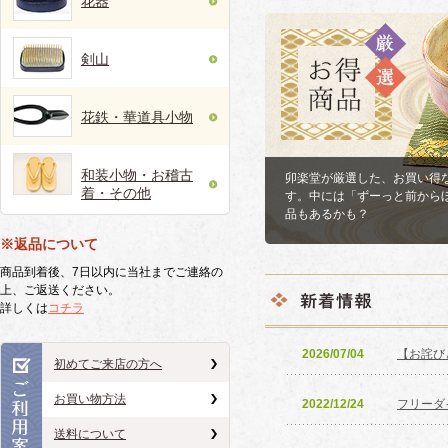
花器
剣山
花鉄・華道具小物
和装小物・お稽古
卯楽堂が厳選した、お買い得
着・その他
す。中には「ずーっと前から
品もあるかも？
※返品について
商品到着後、7日以内に当社までご連絡の
上、ご返送ください。
詳しくは
コチラ
2026/07/04
【お詫び
初めてご来店の方へ
お買い物方法
2022/12/24
フリーダ
送料について