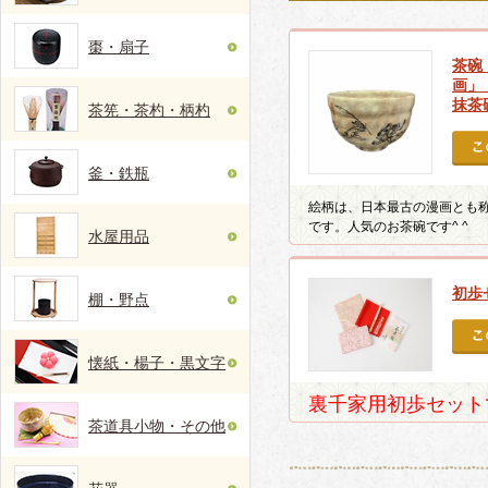
棗・扇子
茶碗
画」
抹茶
茶筅・茶杓・柄杓
釜・鉄瓶
絵柄は、日本最古の漫画とも
です。人気のお茶碗です^ ^
水屋用品
初歩
棚・野点
懐紙・楊子・黒文字
裏千家用初歩セット
茶道具小物・その他