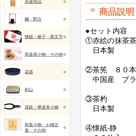
水屋用品
商品説明
棚・野点
●セット内容
懐紙・楊子・黒文字
①赤絵の抹茶
日本製
茶道具小物・その他
②茶筅 ８０
花器
中国産 プラ
剣山
③茶杓
日本製
花鉄・華道具小物
和装小物・お稽古
④懐紙-静
着・その他