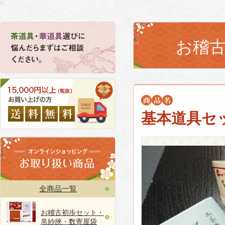
お稽
基本道具セ
全商品一覧
お稽古初歩セット・
帛紗挾・数寄屋袋