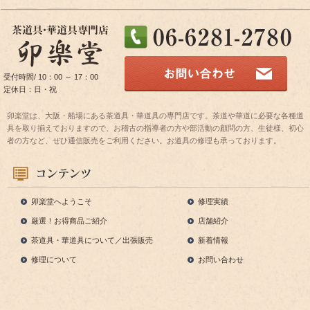
受付時間/ 10：00 ～ 17：00
定休日：日・祝
卯楽堂は、大阪・船場にある茶道具・華道具の専門店です。茶道や華道に必要な各種道
具を取り揃えておりますので、お稽古の指導者の方や部活動の顧問の方、生徒様、初心
者の方など、ぜひ通信販売をご利用ください。お道具の修理も承っております。
卯楽堂へようこそ
修理実績
厳選！お得商品ご紹介
店舗紹介
茶道具・華道具について／出張販売
新着情報
修理について
お問い合わせ