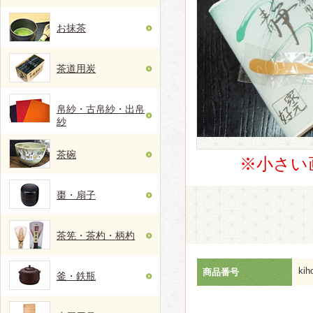
お抹茶
茶道用炭
帛紗・古帛紗・出帛
紗
茶碗
※小さい
棗・扇子
茶筅・茶杓・柄杓
kih
商品番号
釜・鉄瓶