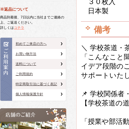
３０枚入
※返品について
日本製
商品到着後、7日以内に当社までご連絡の
上、ご返送ください。
備考
詳しくは
コチラ
初めてご来店の方へ
＼ 学校茶道・
お買い物方法
「こんなこと
送料について
イデア段階の
サポートいた
ご利用規約
特定商取引法に基づく表記
📌 学校関係
個人情報保護方針
【学校茶道の
「授業や部活