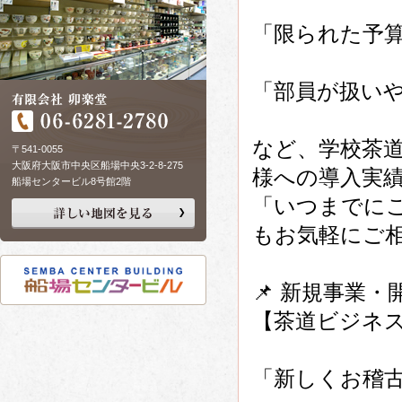
「限られた予
「部員が扱い
など、学校茶
〒541-0055
大阪府大阪市中央区船場中央3-2-8-275
様への導入実
船場センタービル8号館2階
「いつまでに
もお気軽にご
📌 新規事業
【茶道ビジネ
「新しくお稽