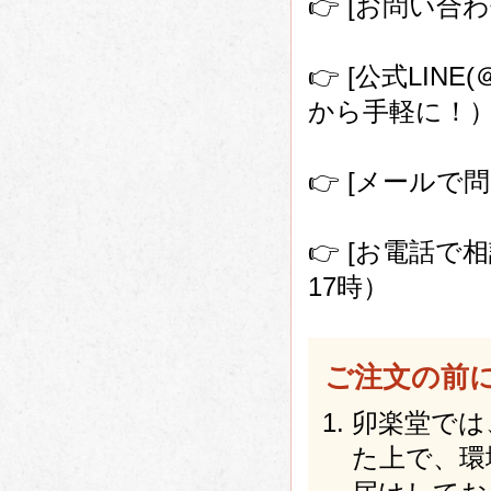
👉 [お問い
👉 [公式LIN
から手軽に！
👉 [メールで問い
👉 [お電話で相談
17時）
ご注文の前
卯楽堂では
た上で、環