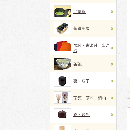
お抹茶
茶道用炭
帛紗・古帛紗・出帛
紗
茶碗
棗・扇子
茶筅・茶杓・柄杓
釜・鉄瓶