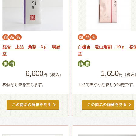
沈香 上品 角割 3ｇ 鳩居
白檀香 老山角割 10ｇ 松
堂
堂
6,600
1,650
円（税込）
円（税込
独特な芳香を放ちます。
上品で爽やかな香りが特徴です