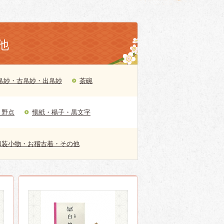
他
帛紗・古帛紗・出帛紗
茶碗
・野点
懐紙・楊子・黒文字
和装小物・お稽古着・その他