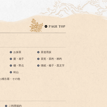
お抹茶
茶道用炭
棗・扇子
茶筅・茶杓・柄杓
棚・野点
懐紙・楊子・黒文字
剣山
お稽古着・その他
ご利用規約