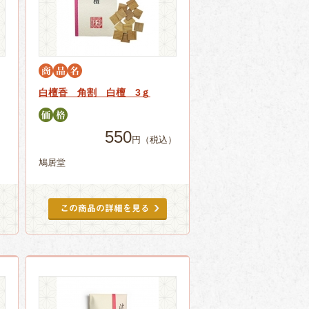
白檀香 角割 白檀 3ｇ
550
円（税込）
）
鳩居堂