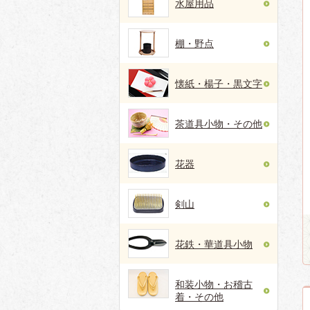
水屋用品
棚・野点
懐紙・楊子・黒文字
茶道具小物・その他
花器
剣山
花鉄・華道具小物
和装小物・お稽古
着・その他