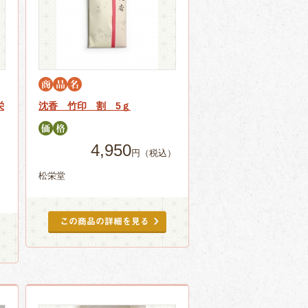
栄
沈香 竹印 割 5ｇ
4,950
円（税込）
）
松栄堂
。