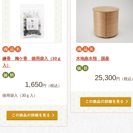
練香 梅ケ香 徳用袋入（30ｇ
木地曲水指 国産
入）
25,300
円（税込
1,650
円（税込）
徳用袋入（30ｇ入）