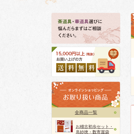
全商品一覧
お稽古初歩セット・
帛紗挾・数寄屋袋