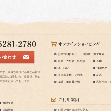
お稽古初歩セット・帛紗挾・数寄屋袋
帛紗・古帛紗・出帛紗
茶碗
釜・鉄瓶
水屋用品
です。茶道や華道に必要な各種道
茶道具小物・その他
花器
部活動の顧問の方、生徒様、初心
の修理も承っております。
花鉄・華道具小物
和装小物・
修理実績
店舗紹介
お買い物カゴの中を見る