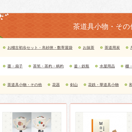
茶道具小物・その
お稽古初歩セット・帛紗挾・数寄屋袋
お抹茶
茶道用炭
棗・扇子
茶筅・茶杓・柄杓
釜・鉄瓶
水屋用品
棚
茶道具小物・その他
花器
剣山
花鉄・華道具小物