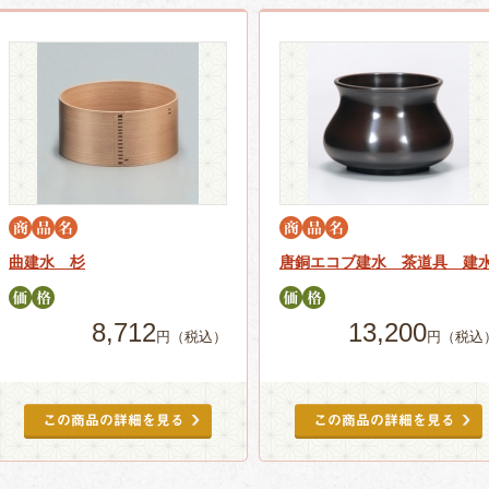
曲建水 杉
唐銅エコブ建水 茶道具 建
8,712
13,200
円（税込）
円（税込