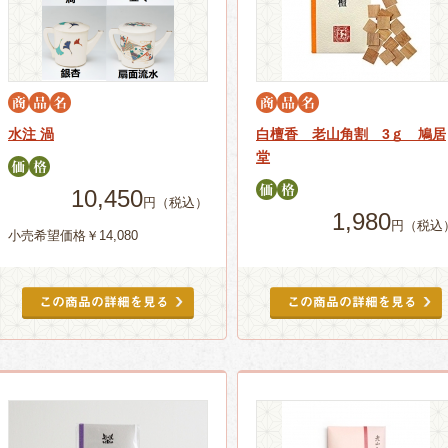
水注 渦
白檀香 老山角割 3ｇ 鳩居
堂
10,450
円（税込）
1,980
円（税込
小売希望価格￥14,080