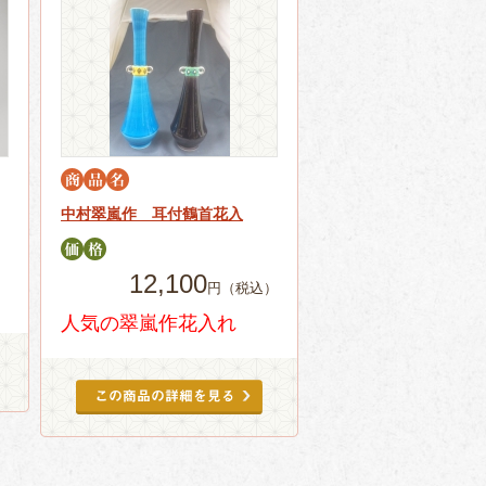
中村翠嵐作 耳付鶴首花入
12,100
）
円（税込）
人気の翠嵐作花入れ