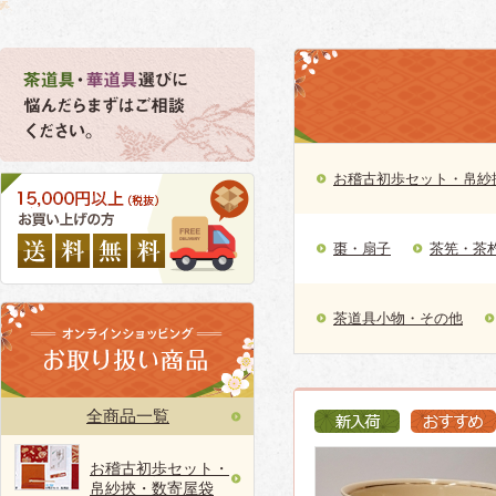
お稽古初歩セット・帛紗
棗・扇子
茶筅・茶
茶道具小物・その他
全商品一覧
お稽古初歩セット・
帛紗挾・数寄屋袋