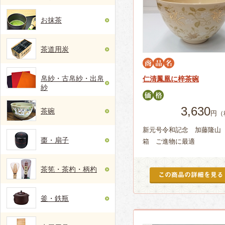
お抹茶
茶道用炭
帛紗・古帛紗・出帛
仁清鳳凰に梓茶碗
紗
3,630
茶碗
円（
新元号令和記念 加藤隆山
棗・扇子
箱 ご進物に最適
茶筅・茶杓・柄杓
釜・鉄瓶