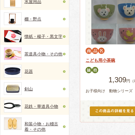
水屋用品
棚・野点
懐紙・楊子・黒文字
茶道具小物・その他
こども用小茶碗
花器
1,309
円（
剣山
お子様向け 動物シリーズ
花鉄・華道具小物
和装小物・お稽古
着・その他