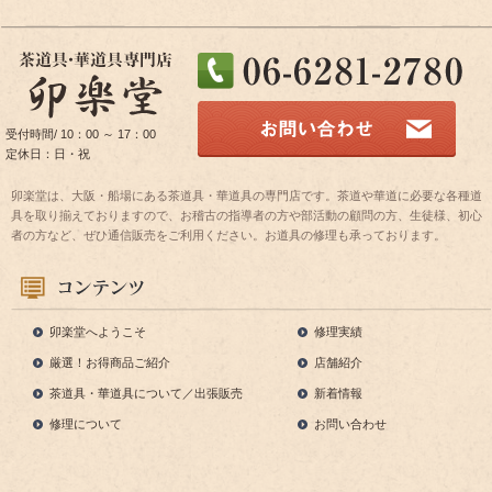
受付時間/ 10：00 ～ 17：00
定休日：日・祝
卯楽堂は、大阪・船場にある茶道具・華道具の専門店です。茶道や華道に必要な各種道
具を取り揃えておりますので、お稽古の指導者の方や部活動の顧問の方、生徒様、初心
者の方など、ぜひ通信販売をご利用ください。お道具の修理も承っております。
卯楽堂へようこそ
修理実績
厳選！お得商品ご紹介
店舗紹介
茶道具・華道具について／出張販売
新着情報
修理について
お問い合わせ