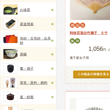
お抹茶
茶道用炭
利休百首白竹扇子 ５寸
帛紗・古帛紗・出帛
紗
1,056
円（
茶碗
裏千家女子用
棗・扇子
茶筅・茶杓・柄杓
釜・鉄瓶