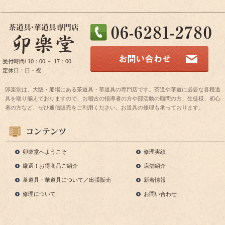
受付時間/ 10：00 ～ 17：00
定休日：日・祝
卯楽堂は、大阪・船場にある茶道具・華道具の専門店です。茶道や華道に必要な各種道
具を取り揃えておりますので、お稽古の指導者の方や部活動の顧問の方、生徒様、初心
者の方など、ぜひ通信販売をご利用ください。お道具の修理も承っております。
卯楽堂へようこそ
修理実績
厳選！お得商品ご紹介
店舗紹介
茶道具・華道具について／出張販売
新着情報
修理について
お問い合わせ