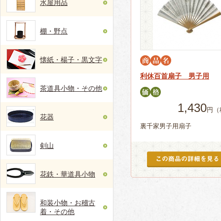
水屋用品
棚・野点
懐紙・楊子・黒文字
利休百首扇子 男子用
茶道具小物・その他
1,430
円（
花器
裏千家男子用扇子
剣山
花鉄・華道具小物
和装小物・お稽古
着・その他