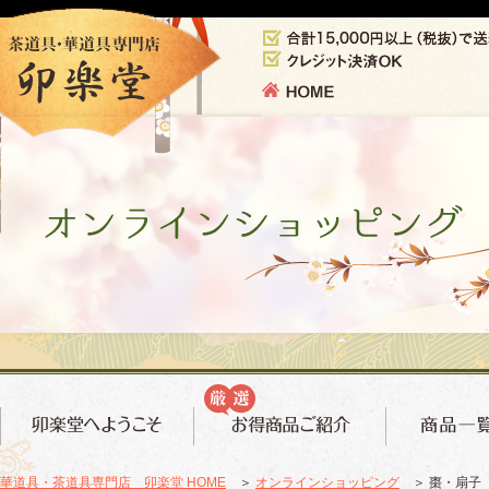
華道具・茶道具専門店 卯楽堂 HOME
＞
オンラインショッピング
＞ 棗・扇子