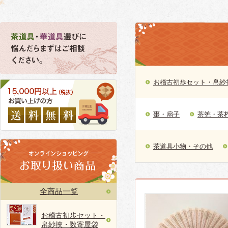
お稽古初歩セット・帛紗
棗・扇子
茶筅・茶
茶道具小物・その他
全商品一覧
お稽古初歩セット・
帛紗挾・数寄屋袋