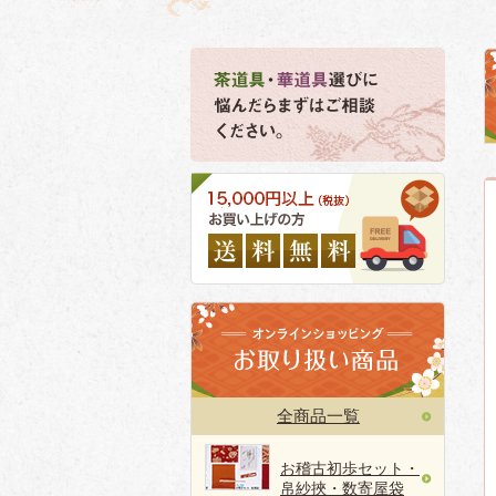
全商品一覧
お稽古初歩セット・
帛紗挾・数寄屋袋