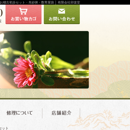
 お稽古初歩セット・帛紗挾・数寄屋袋 │ 有限会社卯楽堂
セット