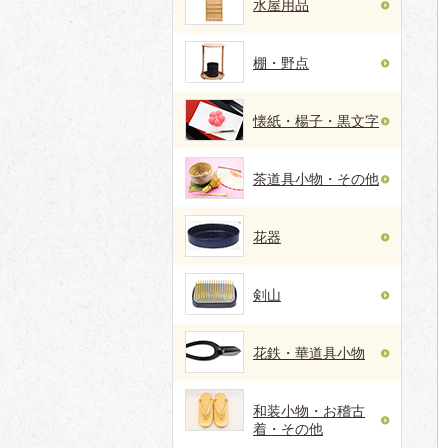
水屋用品
棚・野点
懐紙・楊子・黒文字
茶道具小物・その他
花器
剣山
花鉄・華道具小物
和装小物・お稽古
着・その他