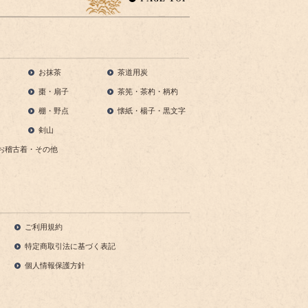
お抹茶
茶道用炭
棗・扇子
茶筅・茶杓・柄杓
棚・野点
懐紙・楊子・黒文字
剣山
お稽古着・その他
ご利用規約
特定商取引法に基づく表記
個人情報保護方針