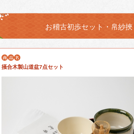
お稽古初歩セット・帛紗挾
掻合木製山道盆7点セット