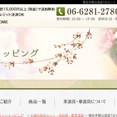
掻合木製山道盆7点セット
インショッピング
＞
お稽古初歩セット・帛紗挾・数寄屋袋
＞ 掻合木製山道盆7点