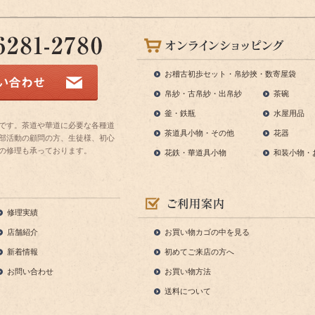
お稽古初歩セット・帛紗挾・数寄屋袋
帛紗・古帛紗・出帛紗
茶碗
釜・鉄瓶
水屋用品
です。茶道や華道に必要な各種道
茶道具小物・その他
花器
部活動の顧問の方、生徒様、初心
の修理も承っております。
花鉄・華道具小物
和装小物・
修理実績
店舗紹介
お買い物カゴの中を見る
新着情報
初めてご来店の方へ
お問い合わせ
お買い物方法
送料について