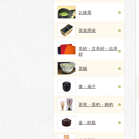
お抹茶
茶道用炭
帛紗・古帛紗・出帛
紗
茶碗
棗・扇子
茶筅・茶杓・柄杓
釜・鉄瓶