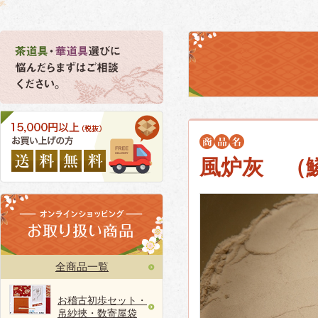
風炉灰 （
全商品一覧
お稽古初歩セット・
帛紗挾・数寄屋袋