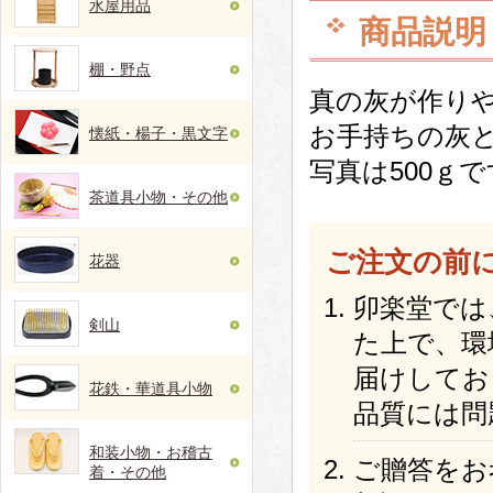
水屋用品
商品説明
棚・野点
真の灰が作り
お手持ちの灰
懐紙・楊子・黒文字
写真は500ｇ
茶道具小物・その他
ご注文の前
花器
卯楽堂では
剣山
た上で、環
届けしてお
花鉄・華道具小物
品質には問
和装小物・お稽古
ご贈答をお
着・その他