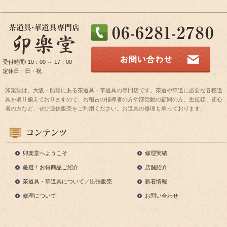
受付時間/ 10：00 ～ 17：00
定休日：日・祝
卯楽堂は、大阪・船場にある茶道具・華道具の専門店です。茶道や華道に必要な各種道
具を取り揃えておりますので、お稽古の指導者の方や部活動の顧問の方、生徒様、初心
者の方など、ぜひ通信販売をご利用ください。お道具の修理も承っております。
卯楽堂へようこそ
修理実績
厳選！お得商品ご紹介
店舗紹介
茶道具・華道具について／出張販売
新着情報
修理について
お問い合わせ