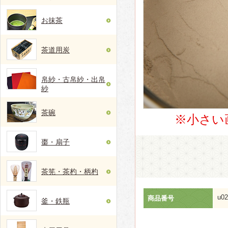
お抹茶
茶道用炭
帛紗・古帛紗・出帛
紗
茶碗
※小さい
棗・扇子
茶筅・茶杓・柄杓
u02
商品番号
釜・鉄瓶