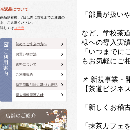
※返品について
「部員が扱い
商品到着後、7日以内に当社までご連絡の
上、ご返送ください。
詳しくは
コチラ
など、学校茶
様への導入実
初めてご来店の方へ
「いつまでに
お買い物方法
もお気軽にご
送料について
ご利用規約
📌 新規事業
特定商取引法に基づく表記
【茶道ビジネ
個人情報保護方針
「新しくお稽
「抹茶カフェ