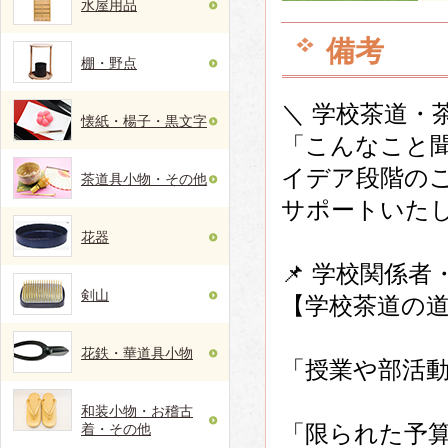
水屋用品
備考
棚・野点
＼ 学校茶道・
懐紙・楊子・黒文字
「こんなこと
イデア段階の
茶道具小物・その他
サポートいた
花器
📌 学校関係
剣山
【学校茶道の
花鉄・華道具小物
「授業や部活
和装小物・お稽古
「限られた予
着・その他