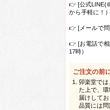
👉 [公式LIN
から手軽に！
👉 [メールで問い
👉 [お電話で相談
17時）
ご注文の前
卯楽堂では
た上で、環
届けしてお
品質には問