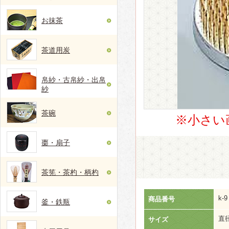
お抹茶
茶道用炭
帛紗・古帛紗・出帛
紗
茶碗
※小さい
棗・扇子
茶筅・茶杓・柄杓
k-9
商品番号
釜・鉄瓶
直径
サイズ