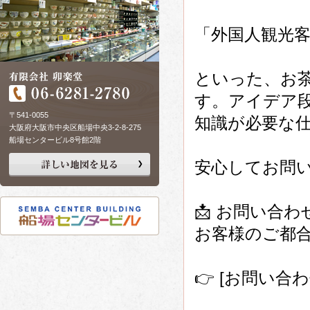
「外国人観光
といった、お
す。アイデア
〒541-0055
知識が必要な
大阪府大阪市中央区船場中央3-2-8-275
船場センタービル8号館2階
安心してお問
📩 お問い合
お客様のご都
👉 [お問い