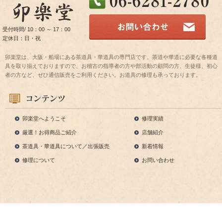
受付時間/ 10：00 ～ 17：00
定休日：日・祝
卯楽堂は、大阪・船場にある茶道具・華道具の専門店です。茶道や華道に必要な各種道
具を取り揃えておりますので、お稽古の指導者の方や部活動の顧問の方、生徒様、初心
者の方など、ぜひ通信販売をご利用ください。お道具の修理も承っております。
卯楽堂へようこそ
修理実績
厳選！お得商品ご紹介
店舗紹介
茶道具・華道具について／出張販売
新着情報
修理について
お問い合わせ