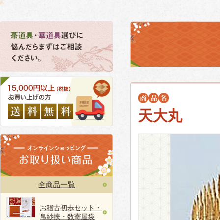
天大丸
全商品一覧
お稽古初歩セット・
帛紗挾・数寄屋袋