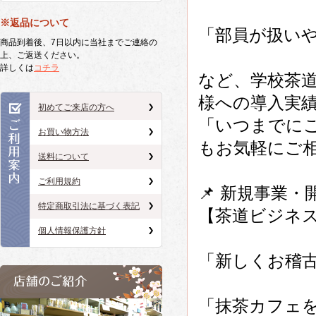
※返品について
「部員が扱い
商品到着後、7日以内に当社までご連絡の
上、ご返送ください。
詳しくは
コチラ
など、学校茶
様への導入実
初めてご来店の方へ
「いつまでに
お買い物方法
もお気軽にご
送料について
ご利用規約
📌 新規事業
特定商取引法に基づく表記
【茶道ビジネ
個人情報保護方針
「新しくお稽
「抹茶カフェ