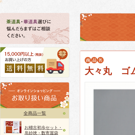
大々丸 ゴ
全商品一覧
お稽古初歩セット・
帛紗挾・数寄屋袋