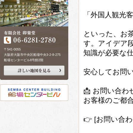
「外国人観光
といった、お
す。アイデア
〒541-0055
知識が必要な
大阪府大阪市中央区船場中央3-2-8-275
船場センタービル8号館2階
安心してお問
📩 お問い合
お客様のご都
👉 [お問い