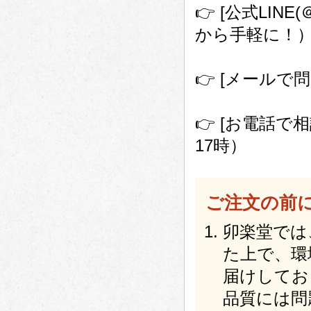
👉 [公式LIN
から手軽に！
👉 [メールで問い
👉 [お電話で相談
17時）
ご注文の前
卯楽堂では
た上で、環
届けしてお
品質には問