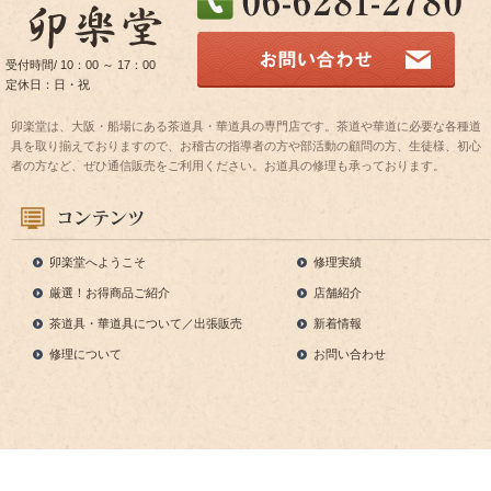
受付時間/ 10：00 ～ 17：00
定休日：日・祝
卯楽堂は、大阪・船場にある茶道具・華道具の専門店です。茶道や華道に必要な各種道
具を取り揃えておりますので、お稽古の指導者の方や部活動の顧問の方、生徒様、初心
者の方など、ぜひ通信販売をご利用ください。お道具の修理も承っております。
卯楽堂へようこそ
修理実績
厳選！お得商品ご紹介
店舗紹介
茶道具・華道具について／出張販売
新着情報
修理について
お問い合わせ