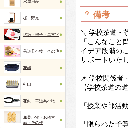
水屋用品
備考
棚・野点
＼ 学校茶道・
懐紙・楊子・黒文字
「こんなこと
イデア段階の
茶道具小物・その他
サポートいた
花器
📌 学校関係
剣山
【学校茶道の
花鉄・華道具小物
「授業や部活
和装小物・お稽古
「限られた予
着・その他