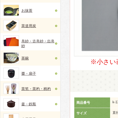
お抹茶
茶道用炭
帛紗・古帛紗・出帛
紗
茶碗
※小さい
棗・扇子
茶筅・茶杓・柄杓
k-1
商品番号
釜・鉄瓶
直径
サイズ