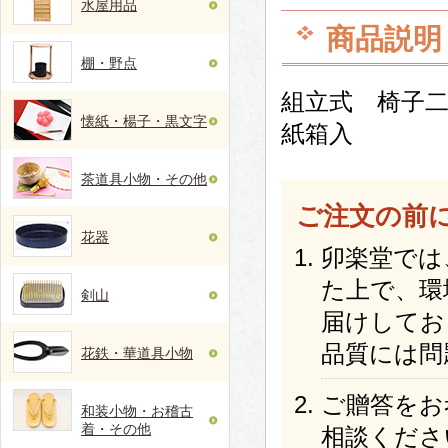
水屋用品
商品説明
棚・野点
組立式 椅子
懐紙・楊子・黒文字
紙箱入
茶道具小物・その他
ご注文の前
花器
卯楽堂では
た上で、環
剣山
届けしてお
品質には問
花鉄・華道具小物
ご贈答をお
和装小物・お稽古
着・その他
相談くださ