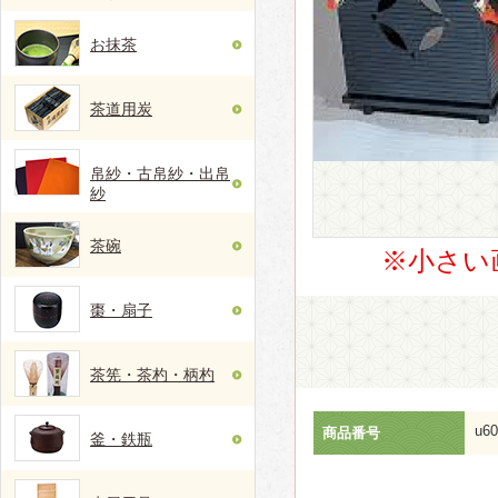
お抹茶
茶道用炭
帛紗・古帛紗・出帛
紗
茶碗
※小さい
棗・扇子
茶筅・茶杓・柄杓
u60
商品番号
釜・鉄瓶