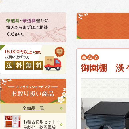
御園棚 淡
全商品一覧
お稽古初歩セット・
帛紗挾・数寄屋袋