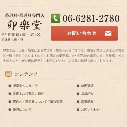
受付時間/ 10：00 ～ 17：00
定休日：日・祝
卯楽堂は、大阪・船場にある茶道具・華道具の専門店です。茶道や華道に必要な各種道
具を取り揃えておりますので、お稽古の指導者の方や部活動の顧問の方、生徒様、初心
者の方など、ぜひ通信販売をご利用ください。お道具の修理も承っております。
卯楽堂へようこそ
修理実績
厳選！お得商品ご紹介
店舗紹介
茶道具・華道具について／出張販売
新着情報
修理について
お問い合わせ