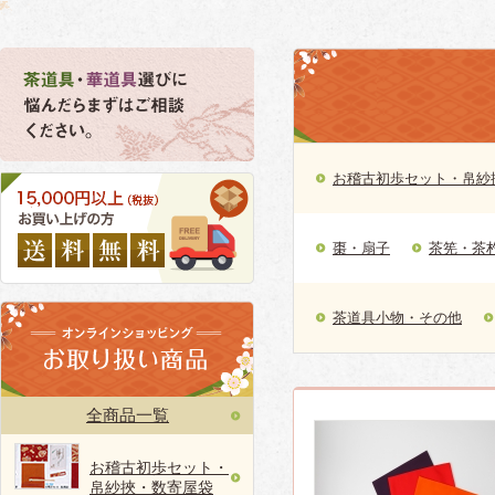
お稽古初歩セット・帛紗
棗・扇子
茶筅・茶
茶道具小物・その他
全商品一覧
お稽古初歩セット・
帛紗挾・数寄屋袋