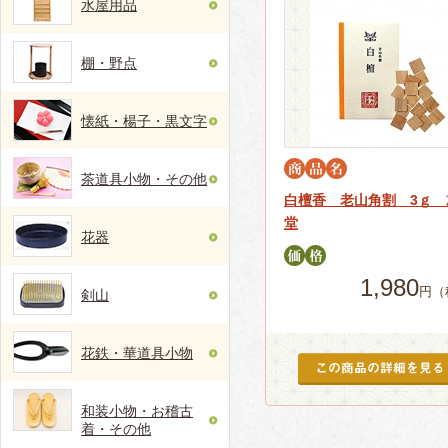
水屋用品
棚・野点
懐紙・楊子・黒文字
茶道具小物・その他
白檀香 老山角割 3ｇ 
堂
花器
1,980
円（
剣山
花鉄・華道具小物
和装小物・お稽古
着・その他