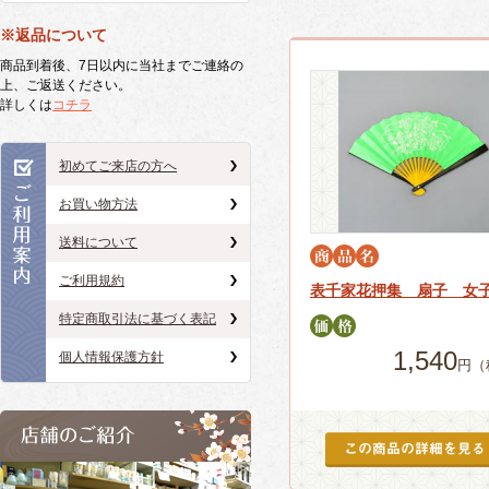
※返品について
商品到着後、7日以内に当社までご連絡の
上、ご返送ください。
詳しくは
コチラ
初めてご来店の方へ
お買い物方法
送料について
ご利用規約
表千家花押集 扇子 女
特定商取引法に基づく表記
1,540
個人情報保護方針
円（