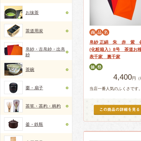
お抹茶
茶道用炭
帛紗 正絹 朱 赤 紫 
帛紗・古帛紗・出帛
(化粧箱入）8号 茶道
紗
表千家 裏千家
茶碗
4,400
円（
棗・扇子
当店一番人気のふくさです
茶筅・茶杓・柄杓
釜・鉄瓶